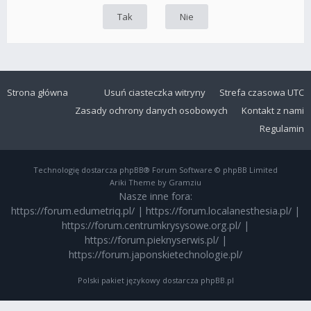
Strona główna
Usuń ciasteczka witryny
Strefa czasowa
UTC
Zasady ochrony danych osobowych
Kontakt z nami
Regulamin
Technologię dostarcza
phpBB
® Forum Software © phpBB Limited
Ariki Theme by Gramziu
Nasze inne fora:
https://forum.edumetriq.pl/
|
https://forum.localanesthesia.pl/
|
https://forum.centrumkrysysowe.org.pl/
|
https://forum.pieknyserwis.pl/
|
https://forum.japonskietechnologie.pl/
Polski pakiet językowy dostarcza
phpBB.pl