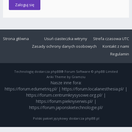
Strona główna
Usuń ciasteczka witryny
Strefa czasowa
UTC
Zasady ochrony danych osobowych
Kontakt z nami
Regulamin
Technologię dostarcza
phpBB
® Forum Software © phpBB Limited
Ariki Theme by Gramziu
Nasze inne fora:
https://forum.edumetriq.pl/
|
https://forum.localanesthesia.pl/
|
https://forum.centrumkrysysowe.org.pl/
|
https://forum.pieknyserwis.pl/
|
https://forum.japonskietechnologie.pl/
Polski pakiet językowy dostarcza
phpBB.pl