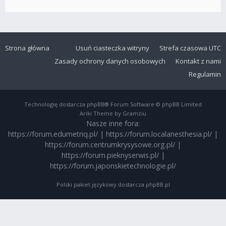
Strona główna
Usuń ciasteczka witryny
Strefa czasowa
UTC
Zasady ochrony danych osobowych
Kontakt z nami
Regulamin
Technologię dostarcza
phpBB
® Forum Software © phpBB Limited
Ariki Theme by Gramziu
Nasze inne fora:
https://forum.edumetriq.pl/
|
https://forum.localanesthesia.pl/
|
https://forum.centrumkrysysowe.org.pl/
|
https://forum.pieknyserwis.pl/
|
https://forum.japonskietechnologie.pl/
Polski pakiet językowy dostarcza
phpBB.pl